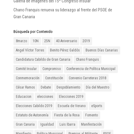
Galería de imágenes del 15º Congreso Insular
Chano Franquis renueva su liderazgo al frente del PSOE de
Gran Canaria
Búsqueda por Contenido
8marzo
10N
25N
40 Aniversario
2019
Angel Víctor Torres
Benito Pérez Galdós
Buenos Días Canarias
Candidatura Cabildo de Gran Canaria
Chano Franquis
Comité Insular
Compromiso
Conferencia de Política Municipal
Conmemoración
Constitución
Convenio Carreteras 2018
César Ramos
Debate
Despoblamiento
Día del Maestro
Educacion
elecciones
Elecciones 2019
Elecciones Cabildo 2019
Escuela de Verano
eSports
Estatuto de Autonomía
Fiesta de la Rosa
Fomento
Gran Canaria
Igualdad
Luis Ibarra
Manifestación
Manifiesto
Política Municipal
Premios al Militante
PSOE