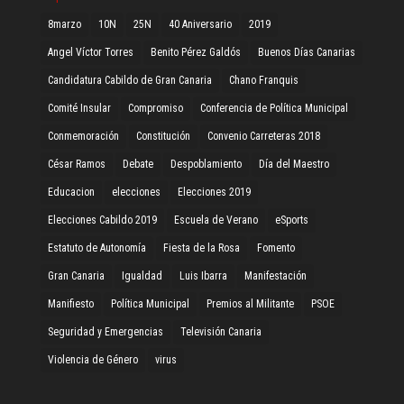
8marzo
10N
25N
40 Aniversario
2019
Angel Víctor Torres
Benito Pérez Galdós
Buenos Días Canarias
Candidatura Cabildo de Gran Canaria
Chano Franquis
Comité Insular
Compromiso
Conferencia de Política Municipal
Conmemoración
Constitución
Convenio Carreteras 2018
César Ramos
Debate
Despoblamiento
Día del Maestro
Educacion
elecciones
Elecciones 2019
Elecciones Cabildo 2019
Escuela de Verano
eSports
Estatuto de Autonomía
Fiesta de la Rosa
Fomento
Gran Canaria
Igualdad
Luis Ibarra
Manifestación
Manifiesto
Política Municipal
Premios al Militante
PSOE
Seguridad y Emergencias
Televisión Canaria
Violencia de Género
virus