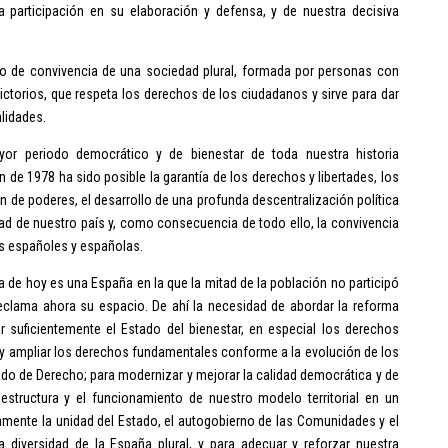
a participación en su elaboración y defensa, y de nuestra decisiva
o de convivencia de una sociedad plural, formada por personas con
dictorios, que respeta los derechos de los ciudadanos y sirve para dar
lidades.
or periodo democrático y de bienestar de toda nuestra historia
 de 1978 ha sido posible la garantía de los derechos y libertades, los
n de poderes, el desarrollo de una profunda descentralización política
idad de nuestro país y, como consecuencia de todo ello, la convivencia
os españoles y españolas.
a de hoy es una España en la que la mitad de la población no participó
reclama ahora su espacio. De ahí la necesidad de abordar la reforma
ar suficientemente el Estado del bienestar, en especial los derechos
r y ampliar los derechos fundamentales conforme a la evolución de los
ado de Derecho; para modernizar y mejorar la calidad democrática y de
 estructura y el funcionamiento de nuestro modelo territorial en un
eamente la unidad del Estado, el autogobierno de las Comunidades y el
a diversidad de la España plural, y para adecuar y reforzar nuestra