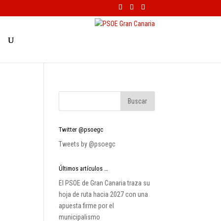
Twitter @psoegc
Tweets by @psoegc
Últimos artículos …
El PSOE de Gran Canaria traza su
hoja de ruta hacia 2027 con una
apuesta firme por el
municipalismo