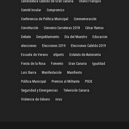
Candidatura Cabildo de Gran Canaria
Chano Franquis
Comité Insular
Compromiso
Conferencia de Política Municipal
Conmemoración
Constitución
Convenio Carreteras 2018
César Ramos
Debate
Despoblamiento
Día del Maestro
Educacion
elecciones
Elecciones 2019
Elecciones Cabildo 2019
Escuela de Verano
eSports
Estatuto de Autonomía
Fiesta de la Rosa
Fomento
Gran Canaria
Igualdad
Luis Ibarra
Manifestación
Manifiesto
Política Municipal
Premios al Militante
PSOE
Seguridad y Emergencias
Televisión Canaria
Violencia de Género
virus