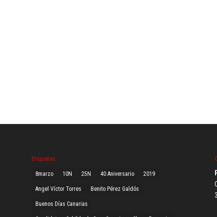
Etiquetas
8marzo
10N
25N
40 Aniversario
2019
C
Angel Víctor Torres
Benito Pérez Galdós
Buenos Días Canarias